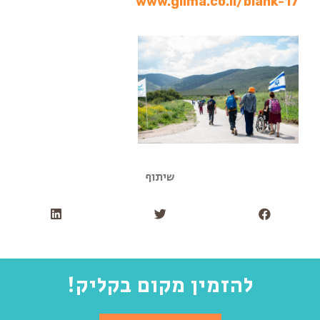
www.gilma.co.il/blank-17
שיתוף
להזמין מקום בקליק!